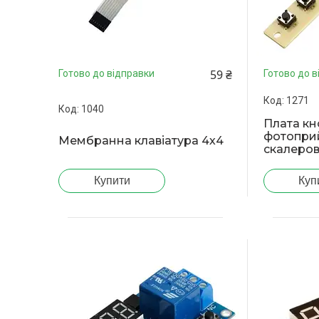
59 ₴
Готово до відправки
Готово до в
1271
1040
Плата кн
фотопри
Мембранна клавіатура 4х4
скалеров
Купити
Куп