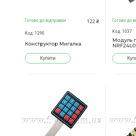
122 ₴
Готово до відправки
Готово до в
1037
1290
Модуль 
Конструктор Мигалка
NRF24L0
Купити
Куп