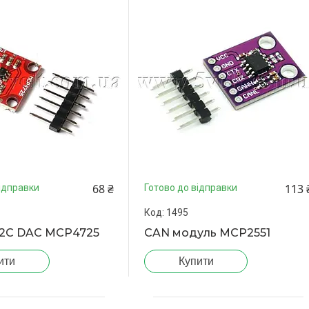
68 ₴
113 
ідправки
Готово до відправки
1495
I2C DAC MCP4725
CAN модуль MCP2551
ити
Купити