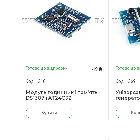
49 ₴
Готово до відправки
Готово до в
1310
1369
Модуль годинник і пам'ять
Універса
DS1307 і AT24C32
генерат
Купити
Куп