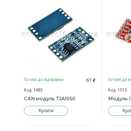
61 ₴
Готово до відправки
Готово до в
1485
1515
CAN модуль TJA1050
Модуль 
Купити
Куп