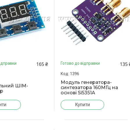
165 ₴
135 
ідправки
Готово до відправки
1396
Модуль генератора-
льний ШІМ-
синтезатора 160МГц на
ор
основі Si5351A
ити
Купити