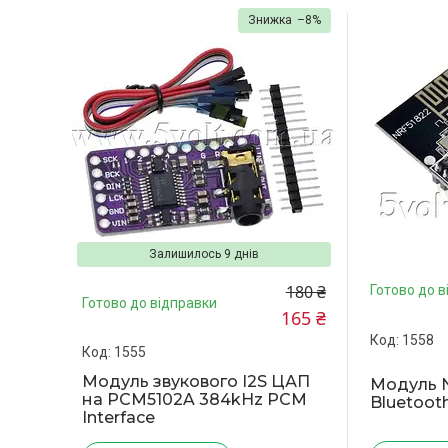
–8%
Залишилось 9 днів
180 ₴
Готово до в
Готово до відправки
165 ₴
1558
1555
Модуль звукового I2S ЦАП
Модуль 
на PCM5102A 384kHz PCM
Bluetoot
Interface