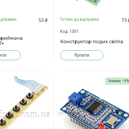
53 ₴
73 
ідправки
Готово до відправки
1301
приймача
Конструктор подих світла
1+
ити
Купити
–5