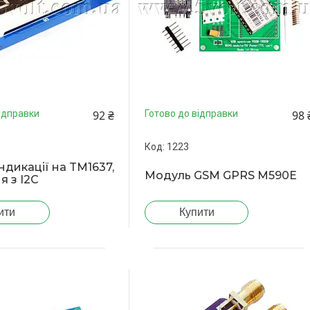
92 ₴
98 
ідправки
Готово до відправки
1223
ндикації на TM1637,
Модуль GSM GPRS M590E
я з I2C
ити
Купити