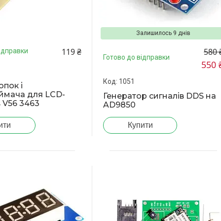
Залишилось 9 днів
580 
119 ₴
ідправки
Готово до відправки
550 
1051
опок і
ймача для LCD-
Генератор сигналів DDS на
 V56 3463
AD9850
ити
Купити