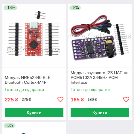
–18%
–8%
Модуль звукового I2S ЦАП на
Модуль NRF52840 BLE
PCM5102A 384kHz PCM
Bluetooth Cortex-M4F
Interface
Готово до відправки
Готово до відправки
225
165
₴
₴
275 ₴
180 ₴
Купити
Купити
–5%