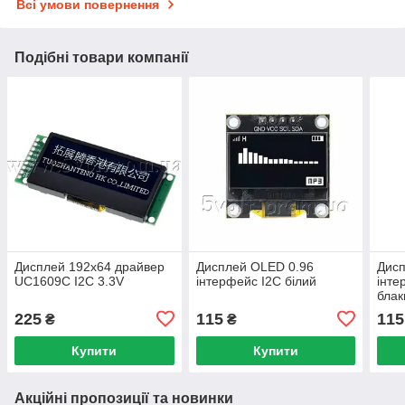
Всі умови повернення
Подібні товари компанії
Дисплей 192x64 драйвер
Дисплей OLED 0.96
Дисп
UC1609C I2C 3.3V
інтерфейс I2C білий
інте
блак
225
115
115
₴
₴
Купити
Купити
Акційні пропозиції та новинки