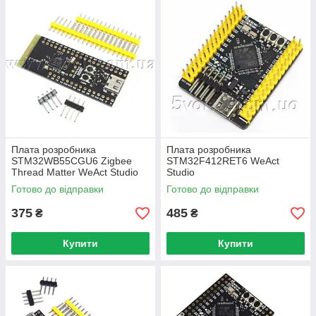
Плата розробника
Плата розробника
STM32WB55CGU6 Zigbee
STM32F412RET6 WeAct
Thread Matter WeAct Studio
Studio
Готово до відправки
Готово до відправки
375
485
₴
₴
Купити
Купити