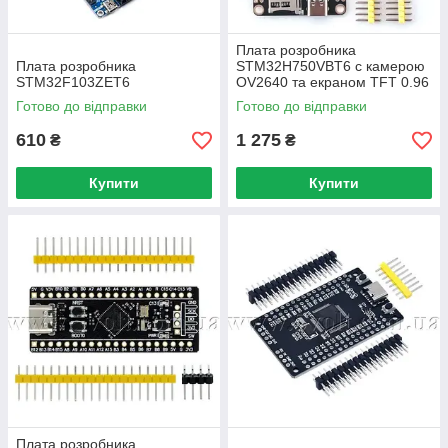
Плата розробника
Плата розробника
STM32H750VBT6 с камерою
STM32F103ZET6
OV2640 та екраном TFT 0.96
WeAct Studio
Готово до відправки
Готово до відправки
610
1 275
₴
₴
Купити
Купити
Плата розробника