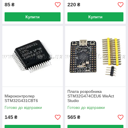
85
220
₴
₴
Купити
Купити
Плата розробника
Мікроконтролер
STM32G474CEU6 WeAct
STM32G431CBT6
Studio
Готово до відправки
Готово до відправки
145
565
₴
₴