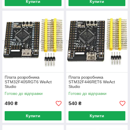
Купити
Купити
Плата розробника
Плата розробника
STM32F405RGT6 WeAct
STM32F446RET6 WeAct
Studio
Studio
Готово до відправки
Готово до відправки
490
540
₴
₴
Купити
Купити