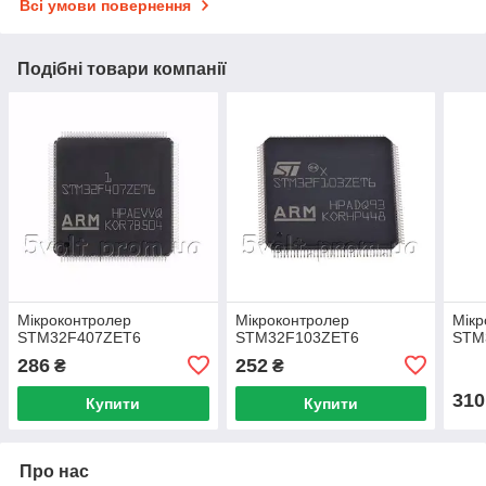
Всі умови повернення
Подібні товари компанії
Мікроконтролер
Мікроконтролер
Мікр
STM32F407ZET6
STM32F103ZET6
STM
286
252
₴
₴
310
Купити
Купити
Про нас