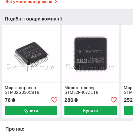
Всі умови повернення
Подібні товари компанії
Мікроконтролер
Мікроконтролер
Мікр
STM32G030C8T6
STM32F407ZET6
STM
76
286
252
₴
₴
Купити
Купити
Про нас