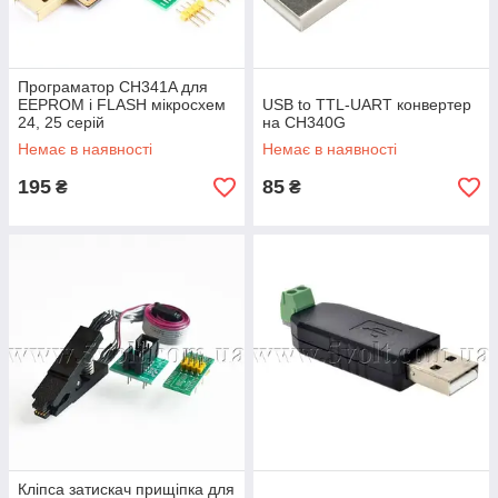
Програматор CH341A для
EEPROM і FLASH мікросхем
USB to TTL-UART конвертер
24, 25 серій
на CH340G
Немає в наявності
Немає в наявності
195
85
₴
₴
Кліпса затискач прищіпка для