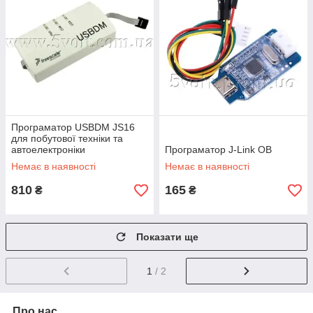
Програматор USBDM JS16
для побутової техніки та
автоелектроніки
Програматор J-Link OB
Немає в наявності
Немає в наявності
810
165
₴
₴
Показати ще
1
/ 2
Про нас