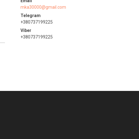
mka30000@gmail.com
+380737199225
+380737199225