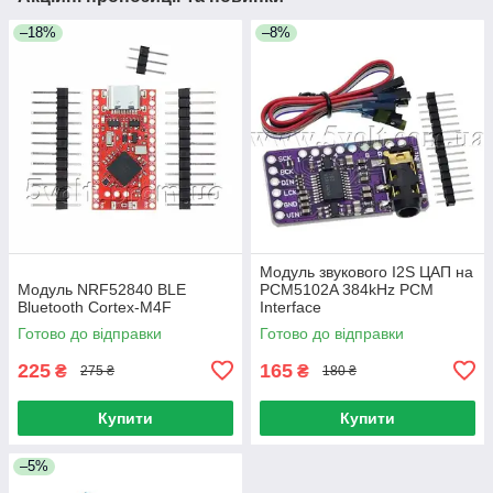
–18%
–8%
Модуль звукового I2S ЦАП на
Модуль NRF52840 BLE
PCM5102A 384kHz PCM
Bluetooth Cortex-M4F
Interface
Готово до відправки
Готово до відправки
225
165
₴
₴
275 ₴
180 ₴
Купити
Купити
–5%