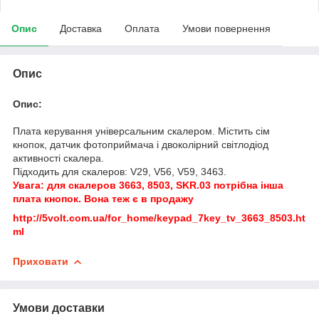
Опис
Доставка
Оплата
Умови повернення
Опис
Опис:
Плата керування універсальним скалером. Містить сім
кнопок, датчик фотоприймача і двоколірний світлодіод
активності скалера.
Підходить для скалеров: V29, V56, V59, 3463.
Увага: для скалеров 3663, 8503, SKR.03 потрібна інша
плата кнопок. Вона теж є в продажу
http://5volt.com.ua/for_home/keypad_7key_tv_3663_8503.ht
ml
Приховати
Умови доставки