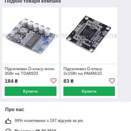
Подібні товари компанії
Підсилювач D-класу моно
Підсилювач D-класу
35Вт на TDA8932
2х15Вт на PAM8610
184
83
₴
₴
Купити
Купити
Про нас
99% позитивних з 197 відгуків за рік
Працює з 05.02.2016