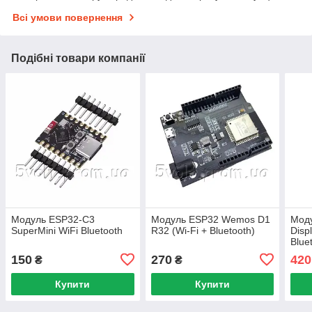
Всі умови повернення
Подібні товари компанії
Модуль ESP32-C3
Модуль ESP32 Wemos D1
Мод
SuperMini WiFi Bluetooth
R32 (Wi-Fi + Bluetooth)
Disp
Blue
150
270
420
₴
₴
Купити
Купити