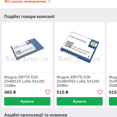
Всі умови повернення
Подібні товари компанії
Модуль EBYTE E28-
Модуль EBYTE E28-
Мод
2G4M12S LoRa SX1281
2G4M20SX LoRa SX1281
2G4
12dBm
20dBm
20d
465
515
515
₴
₴
Купити
Купити
Акційні пропозиції та новинки