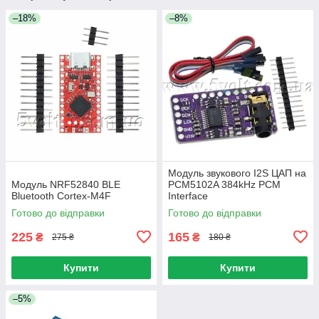
–18%
–8%
Модуль звукового I2S ЦАП на
Модуль NRF52840 BLE
PCM5102A 384kHz PCM
Bluetooth Cortex-M4F
Interface
Готово до відправки
Готово до відправки
225
165
₴
₴
275 ₴
180 ₴
Купити
Купити
–5%