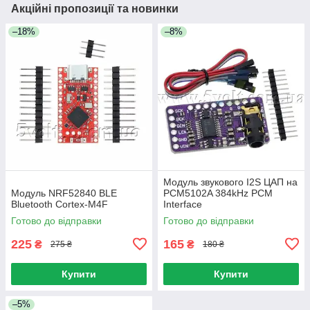
Акційні пропозиції та новинки
–18%
–8%
Модуль звукового I2S ЦАП на
Модуль NRF52840 BLE
PCM5102A 384kHz PCM
Bluetooth Cortex-M4F
Interface
Готово до відправки
Готово до відправки
225
165
₴
₴
275 ₴
180 ₴
Купити
Купити
–5%