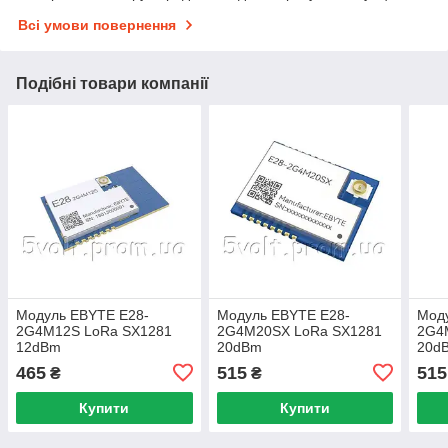
Всі умови повернення
Подібні товари компанії
Модуль EBYTE E28-
Модуль EBYTE E28-
Мод
2G4M12S LoRa SX1281
2G4M20SX LoRa SX1281
2G4
12dBm
20dBm
20d
465
515
515
₴
₴
Купити
Купити