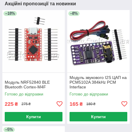
Акційні пропозиції та новинки
–18%
–8%
Модуль звукового I2S ЦАП на
Модуль NRF52840 BLE
PCM5102A 384kHz PCM
Bluetooth Cortex-M4F
Interface
Готово до відправки
Готово до відправки
225
165
₴
₴
275 ₴
180 ₴
Купити
Купити
–5%