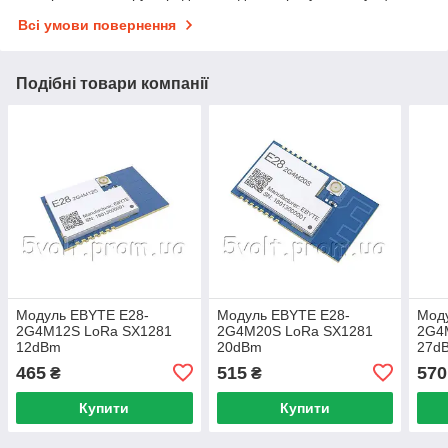
Всі умови повернення
Подібні товари компанії
Модуль EBYTE E28-
Модуль EBYTE E28-
Мод
2G4M12S LoRa SX1281
2G4M20S LoRa SX1281
2G4
12dBm
20dBm
27d
465
515
570
₴
₴
Купити
Купити