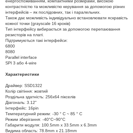
енергоспоживанням, компактними розмірами, високою
контрастністю та можливістю керування за допомогою різних
інтерфейсів – як послідовних, так і паралельних.
Також дає можливість індивідуально встановлювати яскравість
кожної точки (grayscale 16 кроків)
Тип інтерфейсу вибирається за допомогою перепаювання
резисторів на платі.
Підтримуються такі інтерфейси:
6800
8080
Parallel interface
SPI 3 або 4-wire
Характеристики
Драйвер: SSD1322
Колір світіння: жовтий
Роздільна здатність: 256х64 пікселів
Діагональ: 3.12"
Інтерфейс: 16pin
Температурний режим: -30 ° C ~ 85 ° C
Режим зберігання: -40°C~90°C
Габарити модуля: 100.5mm x 33.5mm x 6.3mm
Видима область: 78.8mm х 21.18mm