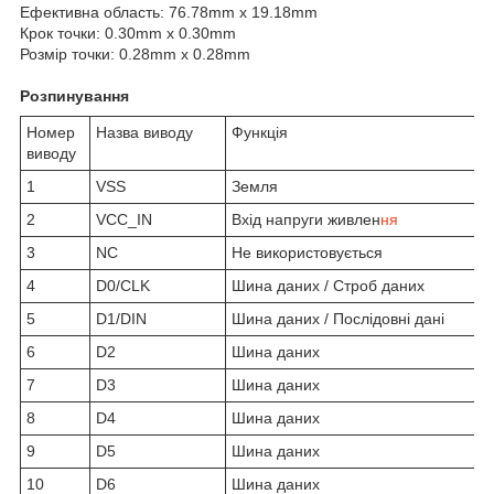
Ефективна область: 76.78mm x 19.18mm
Крок точки: 0.30mm x 0.30mm
Розмір точки: 0.28mm x 0.28mm
Розпинування
Номер
Назва виводу
Функція
виводу
1
VSS
Земля
2
VCC_IN
Вхід напруги живлен
ня
3
NC
Не використовується
4
D0/CLK
Шина даних / Строб даних
5
D1/DIN
Шина даних / Послідовні дані
6
D2
Шина даних
7
D3
Шина даних
8
D4
Шина даних
9
D5
Шина даних
10
D6
Шина даних