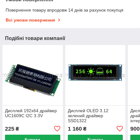
Повернення товару впродовж 14 днів за рахунок покупця
Всі умови повернення
Подібні товари компанії
Дисплей 192x64 драйвер
Дисплей OLED 3.12
Дисп
UC1609C I2C 3.3V
зелений драйвер
дра
SSD1322
інте
225
1 160
900
₴
₴
Купити
Купити