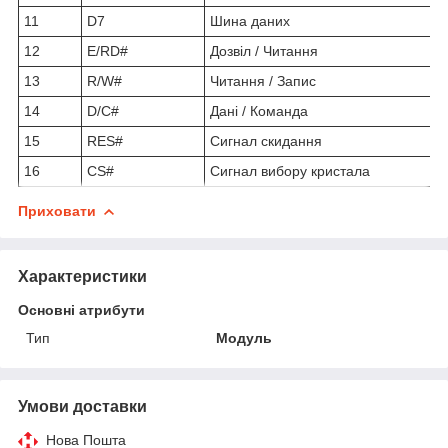
11
D7
Шина даних
12
E/RD#
Дозвіл / Читання
13
R/W#
Читання / Запис
14
D/C#
Дані / Команда
15
RES#
Сигнал скидання
16
CS#
Сигнал вибору кристала
Приховати
Характеристики
Основні атрибути
Тип
Модуль
Умови доставки
Нова Пошта