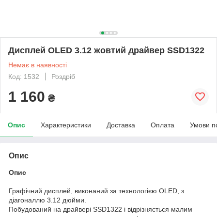
Дисплей OLED 3.12 жовтий драйвер SSD1322
Немає в наявності
Код: 1532
Роздріб
1 160
₴
Опис
Характеристики
Доставка
Оплата
Умови п
Опис
Опис
Графічний дисплей, виконаний за технологією OLED, з
діагоналлю 3.12 дюйми.
Побудований на драйвері SSD1322 і відрізняється малим