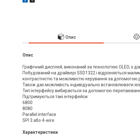
Опис
Опис
Графічний дисплей, виконаний за технологією OLED, з д
Побудований на драйвері SSD1322 і відрізняється мал
контрастністю та можливістю керування за допомогою різ
Також дає можливість індивідуально встановлювати яскр
Тип інтерфейсу вибирається за допомогою перепаювання
Підтримуються такі інтерфейси:
6800
8080
Parallel interface
SPI 3 або 4-wire
Характеристики