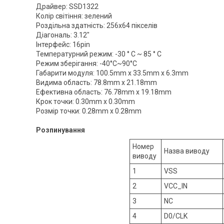
Драйвер: SSD1322
Колір світіння: зелений
Роздільна здатність: 256х64 пікселів
Діагональ: 3.12"
Інтерфейс: 16pin
Температурний режим: -30 ° C ~ 85 ° C
Режим зберігання: -40°C~90°C
Габарити модуля: 100.5mm x 33.5mm x 6.3mm
Видима область: 78.8mm х 21.18mm
Ефективна область: 76.78mm x 19.18mm
Крок точки: 0.30mm x 0.30mm
Розмір точки: 0.28mm x 0.28mm
Розпинування
Номер
Назва виводу
виводу
1
VSS
2
VCC_IN
3
NC
4
D0/CLK