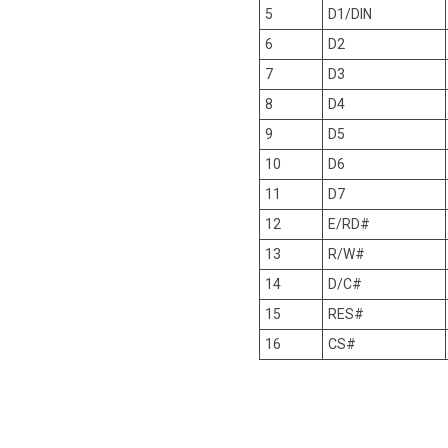
5
D1/DIN
6
D2
7
D3
8
D4
9
D5
10
D6
11
D7
12
E/RD#
13
R/W#
14
D/C#
15
RES#
16
CS#