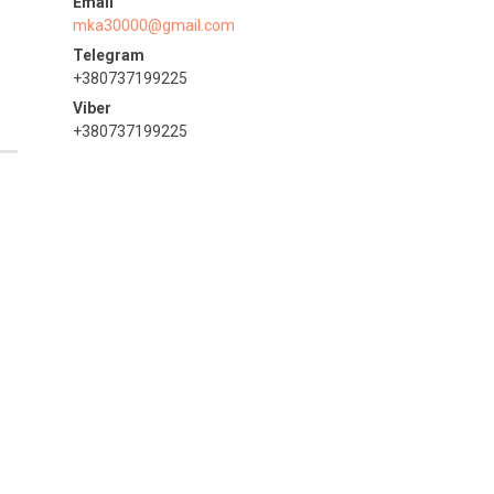
mka30000@gmail.com
+380737199225
+380737199225