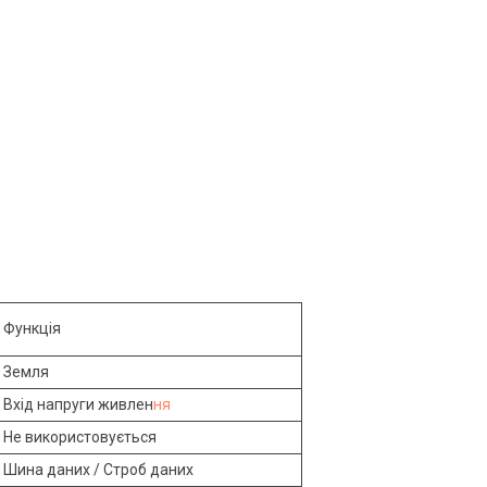
Функція
Земля
Вхід напруги живлен
ня
Не використовується
Шина даних / Строб даних