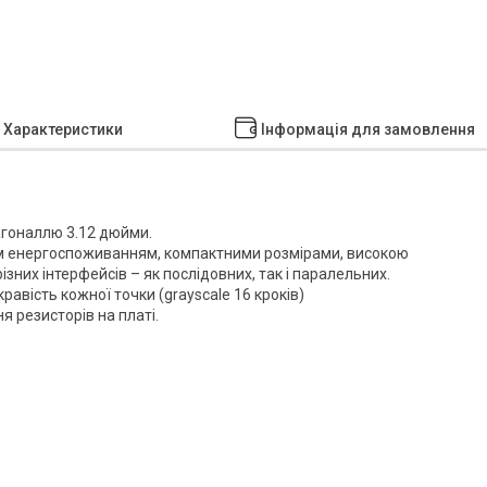
Характеристики
Інформація для замовлення
іагоналлю 3.12 дюйми.
им енергоспоживанням, компактними розмірами, високою
них інтерфейсів – як послідовних, так і паралельних.
авість кожної точки (grayscale 16 кроків)
 резисторів на платі.