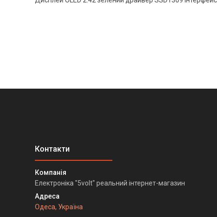
Дисплей OLED 2.42 зелений драйвер SSD1309 інтерфейс
Електроніка "5volt" реальний інтернет-магазин
Одеса, Україна