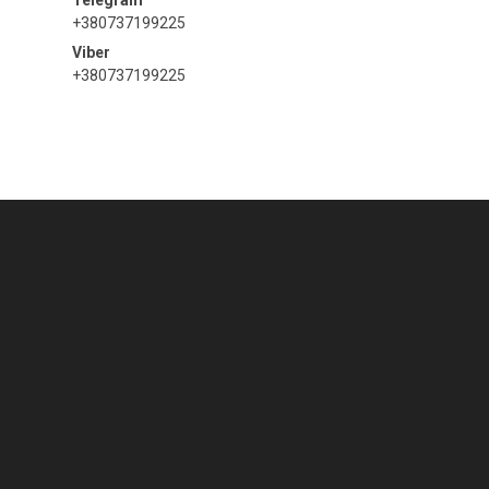
+380737199225
+380737199225