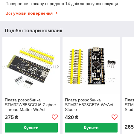
Повернення товару впродовж 14 днів за рахунок покупця
Всі умови повернення
Подібні товари компанії
Плата розробника
Плата розробника
Плат
STM32WB55CGU6 Zigbee
STM32H523CET6 WeAct
STM
Thread Matter WeAct
Studio
Stud
Studio
375
420
₴
₴
265
Купити
Купити