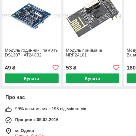
Модуль годинник і пам'ять
Модуль приймача
Мод
DS1307 і AT24C32
NRF24L01+
Blue
49
53
180
₴
₴
Купити
Купити
Про нас
99% позитивних з 198 відгуків за рік
Працює з 05.02.2016
м. Одеса
Одеса, Україна