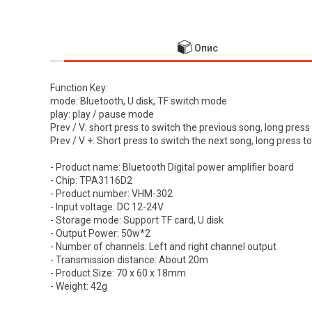
Опис
Function Key:
mode: Bluetooth, U disk, TF switch mode
play: play / pause mode
Prev / V: short press to switch the previous song, long pres
Prev / V +: Short press to switch the next song, long press 
- Product name: Bluetooth Digital power amplifier board
- Chip: TPA3116D2
- Product number: VHM-302
- Input voltage: DC 12-24V
- Storage mode: Support TF card, U disk
- Output Power: 50w*2
- Number of channels: Left and right channel output
- Transmission distance: About 20m
- Product Size: 70 x 60 x 18mm
- Weight: 42g