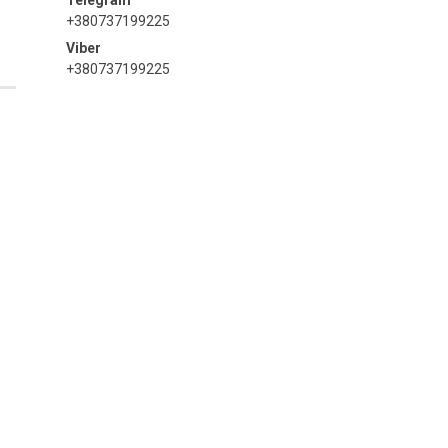
+380737199225
+380737199225