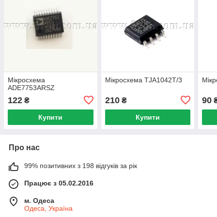
Мікросхема
Мікросхема TJA1042T/3
Мікр
ADE7753ARSZ
122
210
90
₴
₴
Купити
Купити
Про нас
99% позитивних з 198 відгуків за рік
Працює з 05.02.2016
м. Одеса
Одеса, Україна