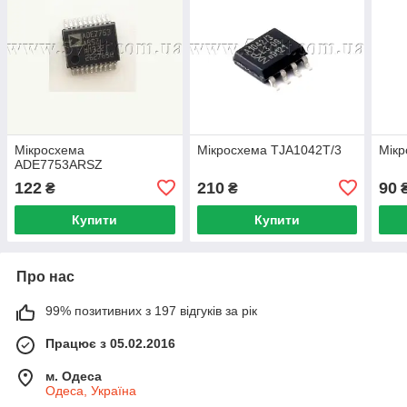
Мікросхема
Мікросхема TJA1042T/3
Мікр
ADE7753ARSZ
122
210
90
₴
₴
Купити
Купити
Про нас
99% позитивних з 197 відгуків за рік
Працює з 05.02.2016
м. Одеса
Одеса, Україна