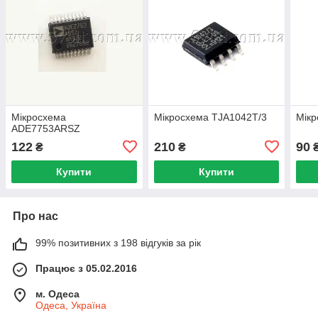
Мікросхема
Мікросхема TJA1042T/3
Мікр
ADE7753ARSZ
122
210
90
₴
₴
Купити
Купити
Про нас
99% позитивних з 198 відгуків за рік
Працює з 05.02.2016
м. Одеса
Одеса, Україна