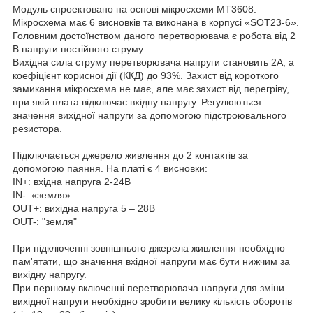
Модуль спроектовано на основі мікросхеми MT3608.
Мікросхема має 6 висновків та виконана в корпусі «SOT23-6».
Головним достоїнством даного перетворювача є робота від 2
В напруги постійного струму.
Вихідна сила струму перетворювача напруги становить 2А, а
коефіцієнт корисної дії (ККД) до 93%. Захист від короткого
замикання мікросхема не має, але має захист від перегріву,
при якій плата відключає вхідну напругу. Регулюються
значення вихідної напруги за допомогою підстроювального
резистора.
Підключається джерело живлення до 2 контактів за
допомогою паяння. На платі є 4 висновки:
IN+: вхідна напруга 2-24В
IN-: «земля»
OUT+: вихідна напруга 5 – 28В
OUT-: "земля"
При підключенні зовнішнього джерела живлення необхідно
пам'ятати, що значення вхідної напруги має бути нижчим за
вихідну напругу.
При першому включенні перетворювача напруги для зміни
вихідної напруги необхідно зробити велику кількість оборотів