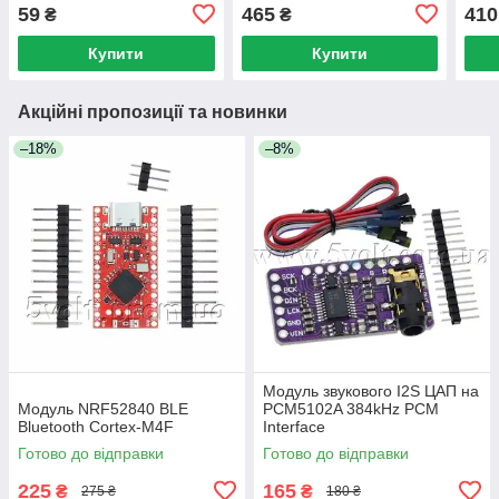
59
465
410
₴
₴
Купити
Купити
Акційні пропозиції та новинки
–18%
–8%
Модуль звукового I2S ЦАП на
Модуль NRF52840 BLE
PCM5102A 384kHz PCM
Bluetooth Cortex-M4F
Interface
Готово до відправки
Готово до відправки
225
165
₴
₴
275 ₴
180 ₴