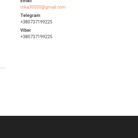
mka30000@gmail.com
+380737199225
+380737199225