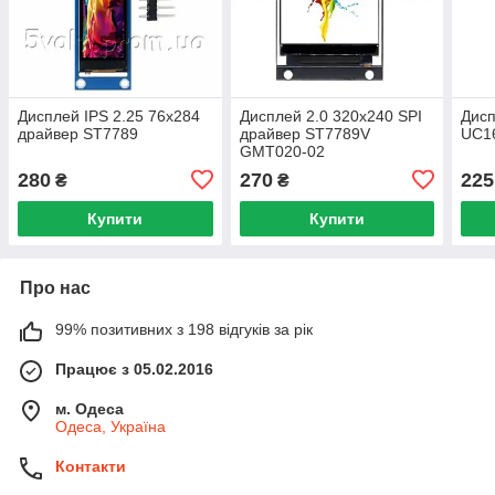
Дисплей IPS 2.25 76x284
Дисплей 2.0 320x240 SPI
Дисп
драйвер ST7789
драйвер ST7789V
UC16
GMT020-02
280
270
225
₴
₴
Купити
Купити
Про нас
99% позитивних з 198 відгуків за рік
Працює з 05.02.2016
м. Одеса
Одеса, Україна
Контакти