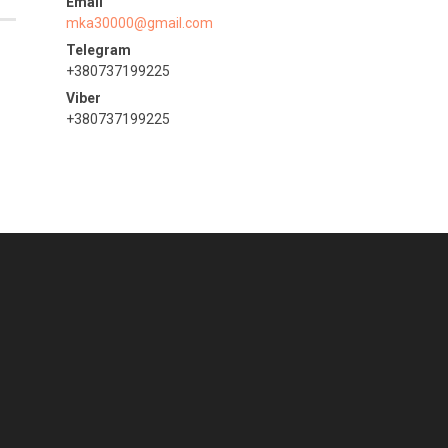
mka30000@gmail.com
+380737199225
+380737199225