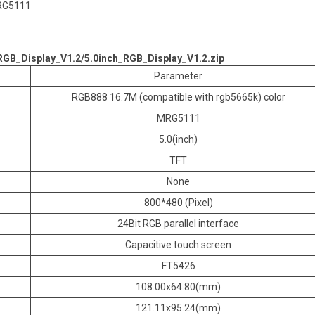
MRG5111
RGB_Display_V1.2/5.0inch_RGB_Display_V1.2.zip
Parameter
RGB888 16.7M (compatible with rgb5665k) color
MRG5111
5.0(inch)
TFT
None
800*480 (Pixel)
24Bit RGB parallel interface
Capacitive touch screen
FT5426
108.00x64.80(mm)
121.11x95.24(mm)