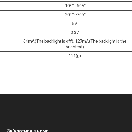
-10℃~60℃
-20℃~70℃
5V
3.3V
64mA(The backlight is off), 127mA(The backlight is the
brightest)
111(g)