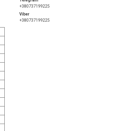
+380737199225
+380737199225