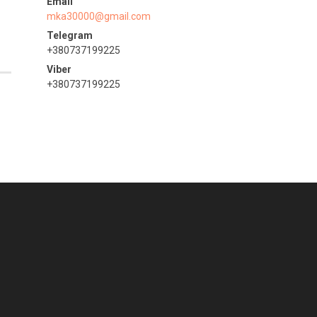
mka30000@gmail.com
+380737199225
+380737199225