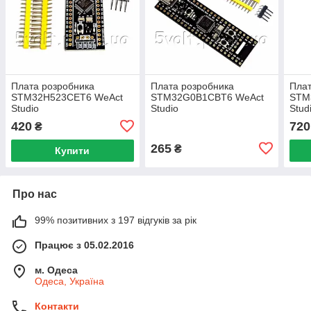
Плата розробника
Плата розробника
Плат
STM32H523CET6 WeAct
STM32G0B1CBT6 WeAct
STM
Studio
Studio
Stud
420
720
₴
265
₴
Купити
Про нас
99% позитивних з 197 відгуків за рік
Працює з 05.02.2016
м. Одеса
Одеса, Україна
Контакти