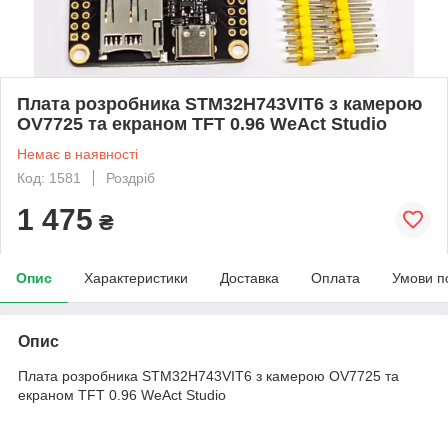
Плата розробника STM32H743VIT6 з камерою
OV7725 та екраном TFT 0.96 WeAct Studio
Немає в наявності
Код: 1581
Роздріб
1 475
₴
Опис
Характеристики
Доставка
Оплата
Умови п
Опис
Плата розробника STM32H743VIT6 з камерою OV7725 та
екраном TFT 0.96 WeAct Studio