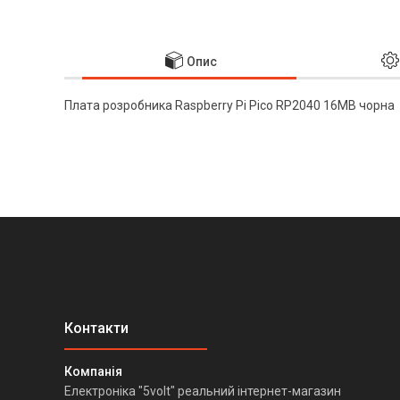
Опис
Плата розробника Raspberry Pi Pico RP2040 16MB чорна
Електроніка "5volt" реальний інтернет-магазин