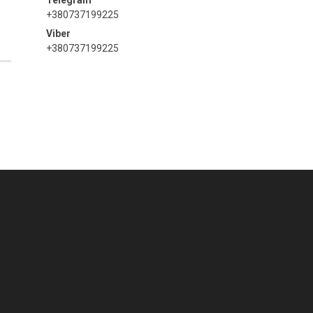
+380737199225
+380737199225