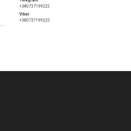
+380737199225
+380737199225