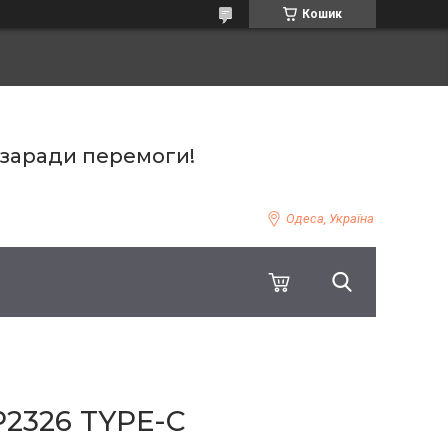
Кошик
 заради перемоги!
Одеса, Україна
P2326 TYPE-C