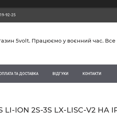
719-92-25
азин 5volt. Працюємо у воєнний час. Все
ОПЛАТА ТА ДОСТАВКА
ВІДГУКИ
КОНТАКТИ
I-ION 2S-3S LX-LISC-V2 НА I