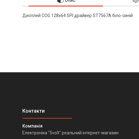
Опис
Дисплей COG 128x64 SPI драйвер ST7567A біло-синій
Електроніка "5volt" реальний інтернет-магазин