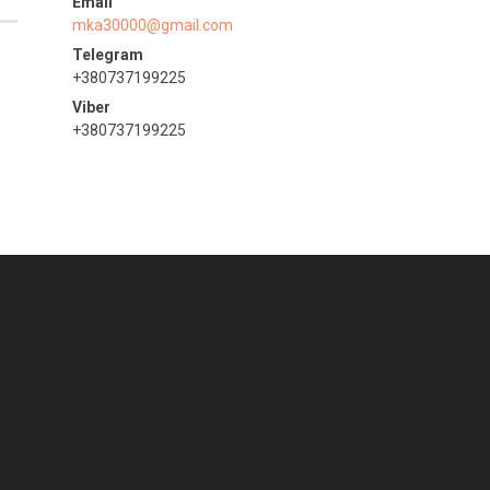
mka30000@gmail.com
+380737199225
+380737199225