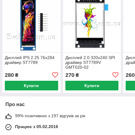
Дисплей IPS 2.25 76x284
Дисплей 2.0 320x240 SPI
Дисп
драйвер ST7789
драйвер ST7789V
дра
GMT020-02
280
270
260
₴
₴
Купити
Купити
Про нас
99% позитивних з 197 відгуків за рік
Працює з 05.02.2016