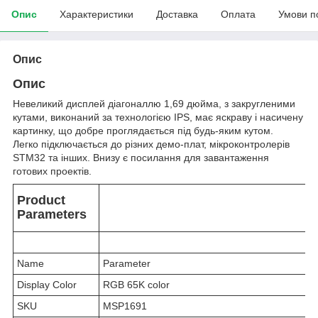
Опис
Характеристики
Доставка
Оплата
Умови п
Опис
Опис
Невеликий дисплей діагоналлю 1,69 дюйма, з закругленими
кутами, виконаний за технологією IPS, має яскраву і насичену
картинку, що добре проглядається під будь-яким кутом.
Легко підключається до різних демо-плат, мікроконтролерів
STM32 та інших. Внизу є посилання для завантаження
готових проектів.
Product
Parameters
Name
Parameter
Display Color
RGB 65K color
SKU
MSP1691