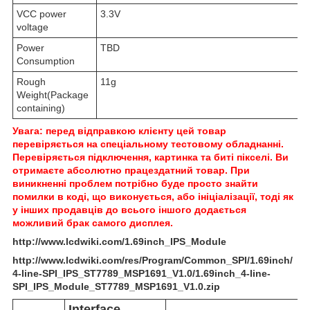
VCC power
3.3V
voltage
Power
TBD
Consumption
Rough
11g
Weight(Package
containing)
Увага: перед відправкою клієнту цей товар
перевіряється на спеціальному тестовому обладнанні.
Перевіряється підключення, картинка та биті пікселі. Ви
отримаєте абсолютно працездатний товар. При
виникненні проблем потрібно буде просто знайти
помилки в коді, що виконується, або ініціалізації, тоді як
у інших продавців до всього іншого додається
можливий брак самого дисплея.
http://www.lcdwiki.com/1.69inch_IPS_Module
http://www.lcdwiki.com/res/Program/Common_SPI/1.69inch/
4-line-SPI_IPS_ST7789_MSP1691_V1.0/1.69inch_4-line-
SPI_IPS_Module_ST7789_MSP1691_V1.0.zip
Interface