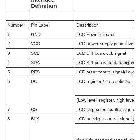
Definition
Number
Pin Label
Description
1
GND
LCD Power ground
2
VCC
LCD power supply is positive (3
3
SCL
LCD SPI bus clock signal
4
SDA
LCD SPI bus write data signal
5
RES
LCD reset control signal(Low lev
6
DC
LCD register / data selection con
(Low level: register, high level: 
7
CS
LCD chip select control signal (
8
BLK
LCD backlight control signal (high
if you do not need control, plea